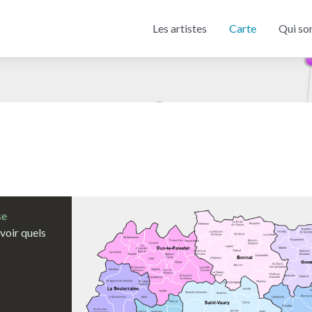
Les artistes
Carte
Qui so
se
voir quels