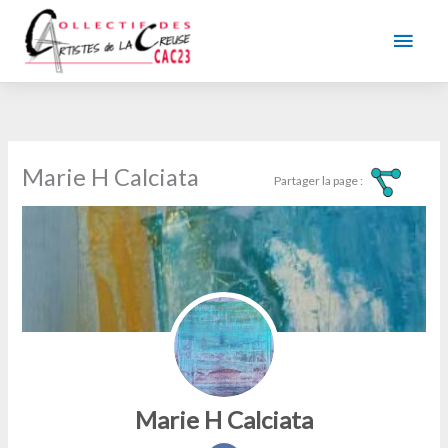
Aller
au
Men
contenu
princ
Marie H Calciata
Marie H Calciata