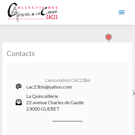
Aller
au
Men
contenu
princ
Contacts
L’association CAC23bis
cac23bis@yahoo.com
La Quincaillerie
22 avenue Charles de Gaulle
23000 GUERET