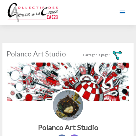
Aller
au
Men
contenu
princ
Polanco Art Studio
Polanco Art Studio