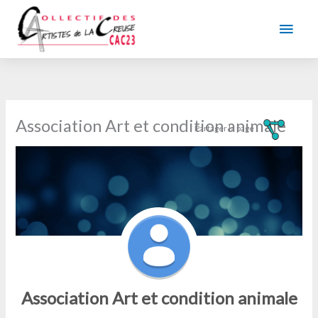
Aller
au
Men
contenu
princ
Association Art et condition animale
Association Art et condition animale