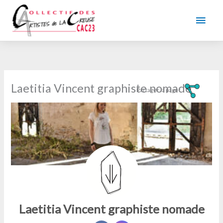
Aller
au
Men
contenu
princ
Laetitia Vincent graphiste nomade
Laetitia Vincent graphiste nomade