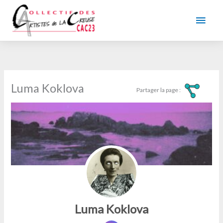
Aller
au
Men
contenu
princ
Luma Koklova
Luma Koklova