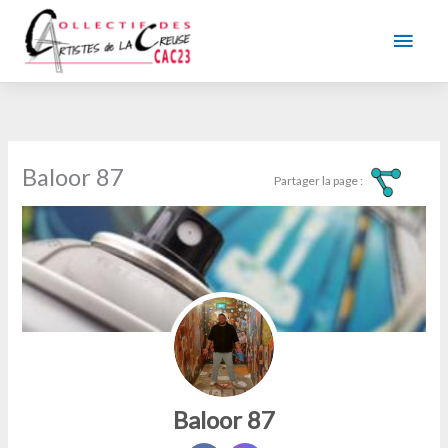
Aller
au
Men
contenu
princ
Baloor 87
Baloor 87