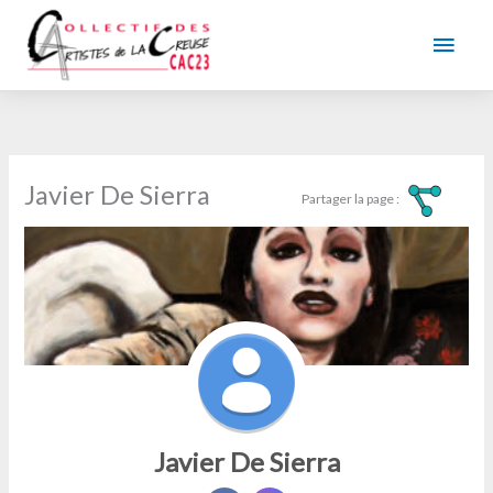
Aller
au
Men
contenu
princ
Javier De Sierra
Javier De Sierra