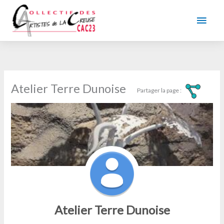
Aller
au
Men
contenu
princ
Atelier Terre Dunoise
Atelier Terre Dunoise